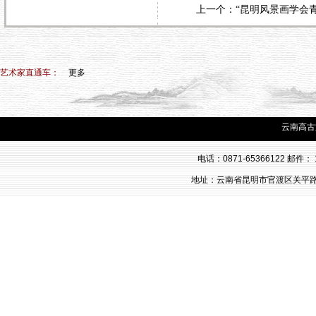
上一个：“昆明风景画学会
艺术家直通车：
更多
云南高古
电话：0871-65366122 邮件：
地址：云南省昆明市官渡区关平路